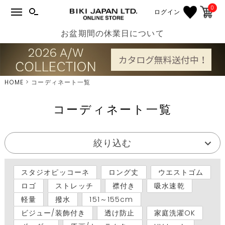
0
ログイン
お盆期間の休業日について
HOME
コーディネート一覧
コーディネート一覧
絞り込む
スタジオピッコーネ
ロング丈
ウエストゴム
ロゴ
ストレッチ
襟付き
吸水速乾
軽量
撥水
151～155cm
ビジュー/装飾付き
透け防止
家庭洗濯OK