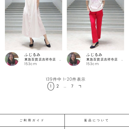
ふじるみ
ふじるみ
東急百貨店吉祥寺店 ピッコーネ
東急百貨店吉祥寺店 ピッコーネ
153cm
153cm
139
件中
1
-
20
件表示
1
2
…
7
ご利用ガイド
返品について