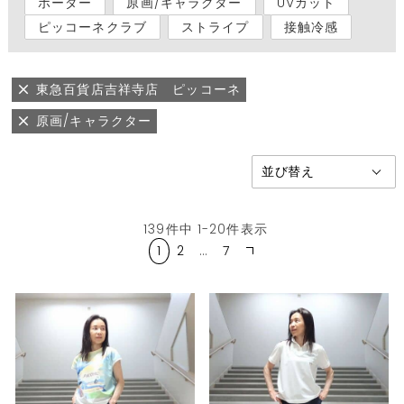
ボーダー
原画/キャラクター
UVカット
ピッコーネクラブ
ストライプ
接触冷感
東急百貨店吉祥寺店 ピッコーネ
原画/キャラクター
139
件中
1
-
20
件表示
1
2
…
7