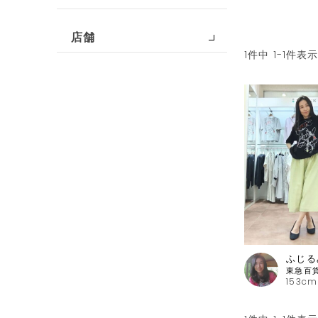
店舗
1
件中
1
-
1
件表
ふじる
153cm