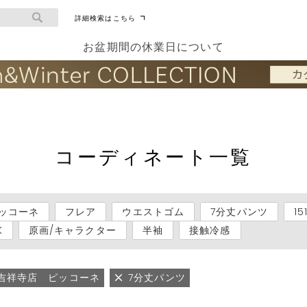
詳細検索はこちら
お盆期間の休業日について
コーディネート一覧
ッコーネ
フレア
ウエストゴム
7分丈パンツ
1
K
原画/キャラクター
半袖
接触冷感
吉祥寺店 ピッコーネ
7分丈パンツ