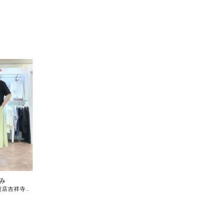
示
み
東急百貨店吉祥寺店 ピッコーネ