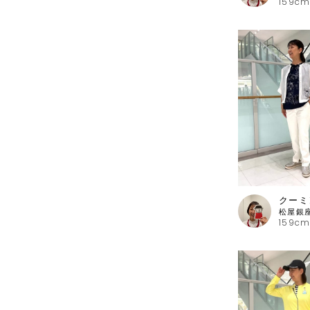
159cm
クーミ
159cm