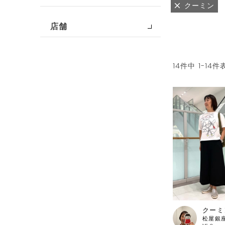
クーミン
店舗
14
件中
1
-
14
件
クーミ