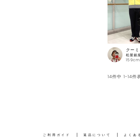
クーミ
159cm
14
件中
1
-
14
件
ご利用ガイド
返品について
よくあ