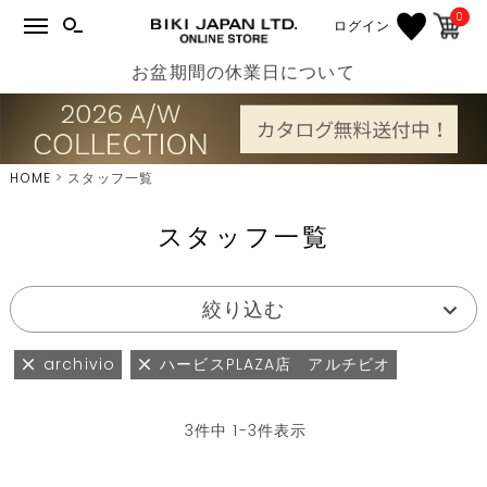
0
ログイン
お盆期間の休業日について
HOME
スタッフ一覧
スタッフ一覧
絞り込む
archivio
ハービスPLAZA店 アルチビオ
3
件中
1
-
3
件表示