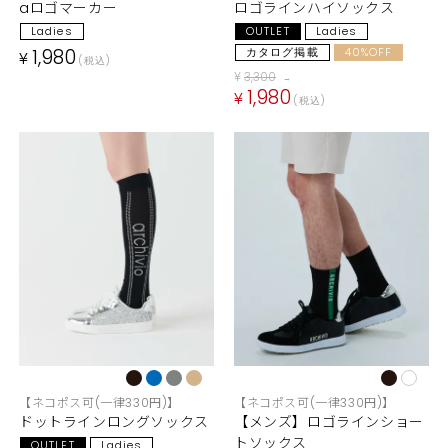
aロゴマーカー
ロゴラインハイソックス
Ladies
OUTLET
Ladies
1,980
カタログ掲載
40%OFF
¥
税込
¥
3,300
→
1,980
¥
税込
【ネコポス可(一律330円)】
【ネコポス可(一律330円)】
ドットラインロングソックス
【メンズ】ロゴラインショー
トソックス
OUTLET
Ladies