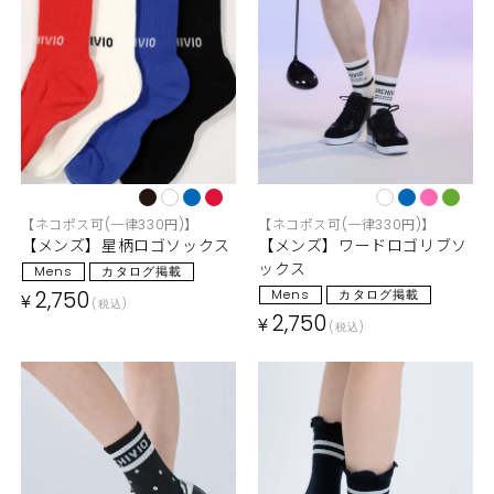
【ネコポス可(一律330円)】
【ネコポス可(一律330円)】
【メンズ】星柄ロゴソックス
【メンズ】ワードロゴリブソ
ックス
Mens
カタログ掲載
2,750
Mens
カタログ掲載
¥
税込
2,750
¥
税込