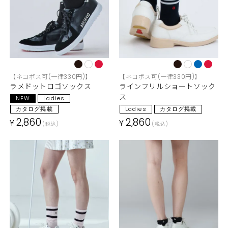
【ネコポス可(一律330円)】
【ネコポス可(一律330円)】
ラメドットロゴソックス
ラインフリルショートソック
ス
NEW
Ladies
カタログ掲載
Ladies
カタログ掲載
2,860
2,860
¥
¥
税込
税込