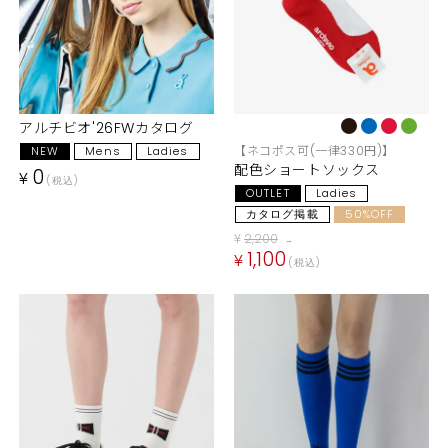
アルチビオ'26FWカタログ
【ネコポス可(一律330円)】
NEW
Mens
Ladies
配色ショートソックス
0
¥
税込
OUTLET
Ladies
カタログ掲載
50%OFF
¥
2,200
→
1,100
¥
税込