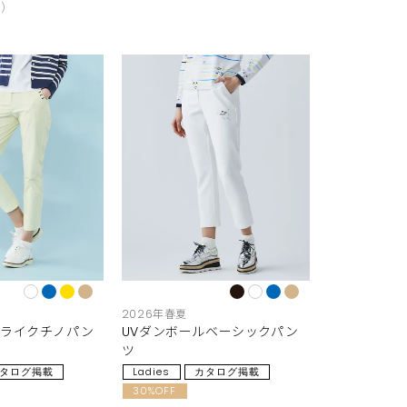
込
2026年春夏
ンライクチノパン
UVダンボールベーシックパン
ツ
タログ掲載
Ladies
カタログ掲載
30%OFF