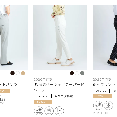
2026年春夏
2026年春夏
ートパンツ
UV冷感ベーシックテーパード
総柄プリント
パンツ
%OFF
Ladies
カ
Ladies
カタログ掲載
30%OFF
30%OFF
¥
39,600
→