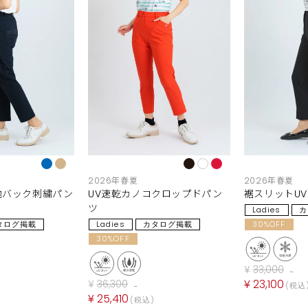
2026年春夏
2026年春夏
地バック刺繍パン
UV速乾カノコクロップドパン
裾スリットU
ツ
Ladies
カ
タログ掲載
Ladies
カタログ掲載
30%OFF
30%OFF
¥
33,000
→
¥
23,100
¥
36,300
税込
→
¥
25,410
税込