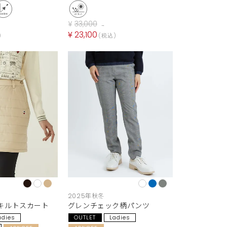
¥
33,000
→
¥
23,100
税込
2025年秋冬
キルトスカート
グレンチェック柄パンツ
adies
OUTLET
Ladies