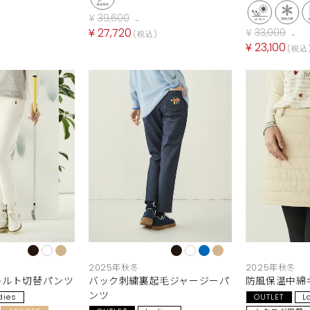
¥
39,600
→
¥
27,720
¥
33,000
税込
→
¥
23,100
税込
2025年秋冬
2025年秋冬
キルト切替パンツ
バック刺繍裏起毛ジャージーパ
防風保温中綿
ンツ
dies
OUTLET
L