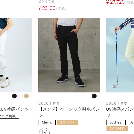
¥
27,720
¥
33,000
税
→
¥
23,100
税込
2026年春夏
2026年春夏
UV冷感パンツ
【メンズ】ベーシック撥水パン
UV冷感スパ
ツ
ツ
タログ掲載
Mens
30%OFF
Ladies
カ
30%OFF