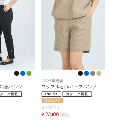
2026年春夏
V冷感パンツ
ワッフル地UVハーフパンツ
タログ掲載
Ladies
カタログ掲載
30%OFF
¥
33,000
→
¥
23,100
税込