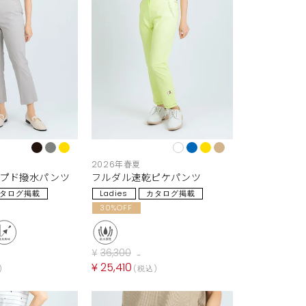
2026年春夏
ップド撥水パンツ
フルダル速乾ピケパンツ
タログ掲載
Ladies
カタログ掲載
30%OFF
¥
36,300
→
¥
25,410
税込