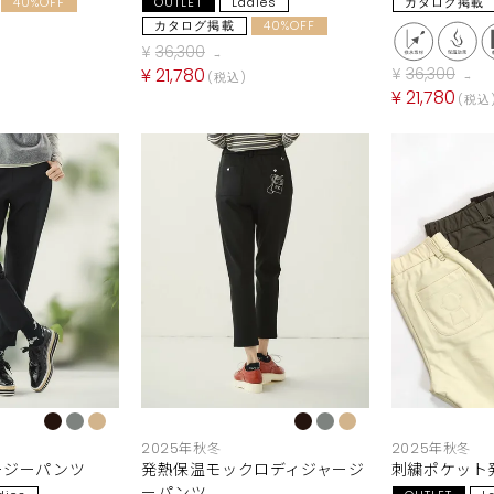
40%OFF
OUTLET
Ladies
カタログ掲載
カタログ掲載
40%OFF
¥
36,300
→
¥
21,780
¥
36,300
税込
→
¥
21,780
税込
2025年秋冬
2025年秋冬
ージーパンツ
発熱保温モックロディジャージ
刺繍ポケット
ーパンツ