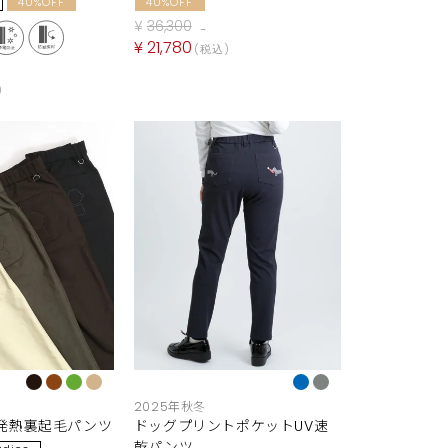
40%OFF
40%OFF
¥
36,300
→
¥
21,780
税込
2025年秋冬
発熱裏起毛パンツ
ドッグプリントポケットUV速
乾パンツ