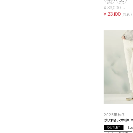
¥
33,000
→
¥
23,100
税込
2025年秋冬
防風撥水中綿
OUTLET
La