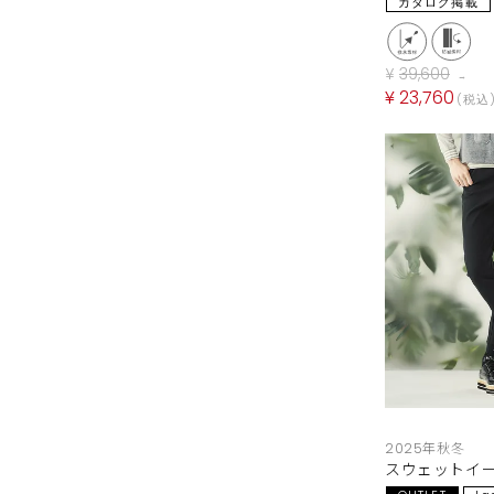
カタログ掲載
¥
39,600
→
¥
23,760
税込
2025年秋冬
スウェットイ