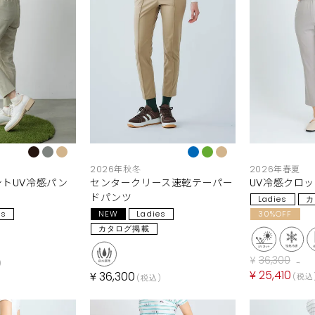
2026年秋冬
2026年春夏
トUV冷感パン
センタークリース速乾テーパー
UV冷感クロ
ドパンツ
Ladies
カ
es
NEW
Ladies
30%OFF
カタログ掲載
¥
36,300
→
¥
25,410
¥
36,300
税込
税込