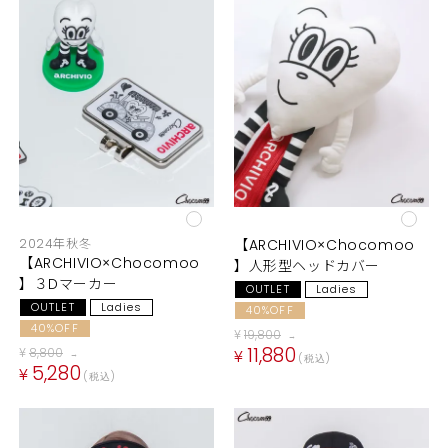
2024年秋冬
【ARCHIVIO×Chocomoo
【ARCHIVIO×Chocomoo
】人形型ヘッドカバー
】３Dマーカー
OUTLET
Ladies
OUTLET
Ladies
40%OFF
40%OFF
¥
19,800
→
11,880
¥
8,800
¥
→
税込
5,280
¥
税込