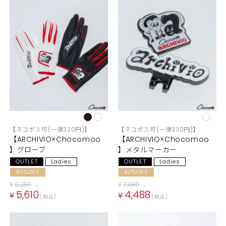
【ネコポス可(一律330円)】
【ネコポス可(一律330円)】
【ARCHIVIO×Chocomoo
【ARCHIVIO×Chocomoo
】グローブ
】メタルマーカー
OUTLET
Ladies
OUTLET
Ladies
40%OFF
40%OFF
¥
9,350
¥
7,480
→
→
5,610
4,488
¥
¥
税込
税込