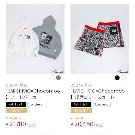
2024年秋冬
2024年秋冬
【ARCHIVIO×Chocomoo
【ARCHIVIO×Chocomoo
】フードパーカー
】総柄ニットスカート
OUTLET
Ladies
OUTLET
Ladies
40%OFF
40%OFF
¥
36,300
¥
34,100
→
→
21,780
20,460
¥
¥
税込
税込