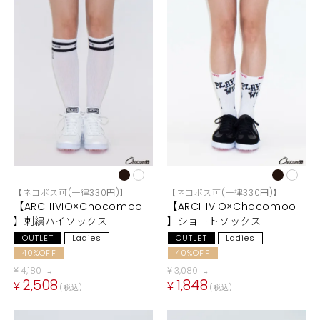
【ネコポス可(一律330円)】
【ネコポス可(一律330円)】
【ARCHIVIO×Chocomoo
【ARCHIVIO×Chocomoo
】刺繍ハイソックス
】ショートソックス
OUTLET
Ladies
OUTLET
Ladies
40%OFF
40%OFF
¥
4,180
¥
3,080
→
→
2,508
1,848
¥
¥
税込
税込