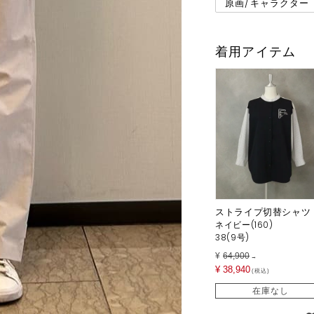
原画/キャラクター
着用アイテム
ストライプ切替シャツ
ネイビー(160)
38(9号)
¥
64,900
→
¥
38,940
税込
在庫なし