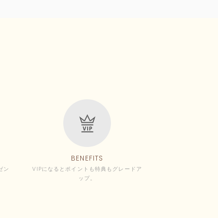
BENEFITS
ゼン
VIPになるとポイントも特典もグレードア
ップ。