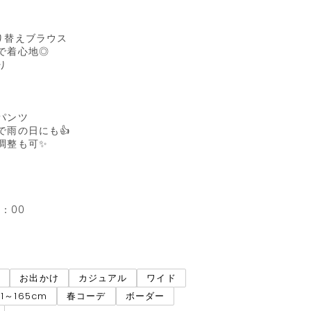
替えブラウス

で着心地◎



ンツ

雨の日にも👍

整も可✨

：00

ネ
お出かけ
カジュアル
ワイド
61～165cm
春コーデ
ボーダー