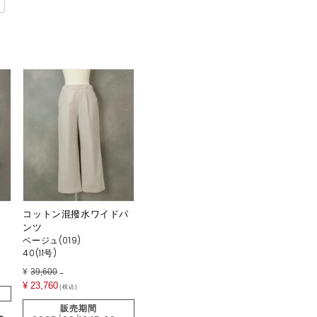
コットン混撥水ワイドパ
ンツ
ベージュ(019)
40(11号)
¥
39,600
→
¥
23,760
税込
販売期間