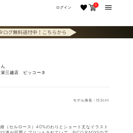
0
ログイン
さん
屋栄三越店 ピッコーネ
153cm


繊維（セルロース）40%のわりとショート丈なイラスト
ADYS達が可愛くプリントされていて、PICO.RADYSのア