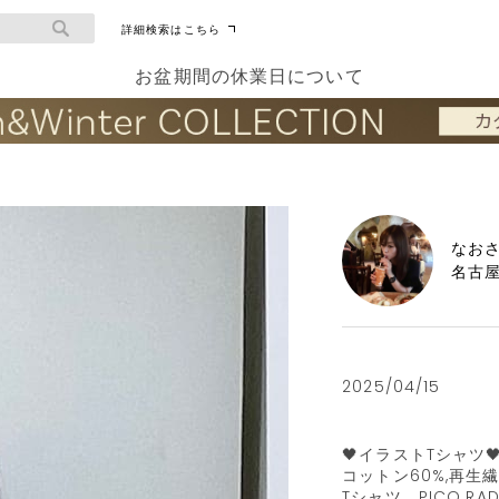
詳細検索はこちら
お盆期間の休業日について
なお
名古
2025/04/15
🖤イラストTシャツ🖤
コットン60%,再生
Tシャツ。PICO.R