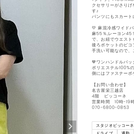
クセサリーがさりげ
す♪

パンツにもスカート
💛 麻混冷感ワイドパン
麻55％,レーヨン
で、お紐でウエストを
後ろポケットのピコ
手洗い可能なので、
🤎ワンハンドルバッグ
ポリエステル100
側にはファスナーポ
【お問い合わせ】

名古屋栄三越店

4階   ピッコーネ

営業時間　10時-19時
070-6800-0853
スタジオピッコー
ドライブ
通勤