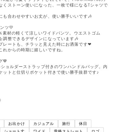
なくストーン使いになった、一枚で様になるTシャツで
にも合わせやすいお丈が、使い勝手いいです🎶

ツ💛

45％素材の軽くて涼しいワイドパンツ。ウエストゴム
調整できるデザインになっています🎶

プレートも、チラッと見えた時にお洒落です❤︎

これからの時期に嬉しいですね。

🤎

%のショルダーストラップ付きのワンハンドルバッグ。内
ケットと仕切りポケット付きで使い勝手抜群です♪



ネ
お出かけ
カジュアル
旅行
休日
ショート丈
ワイド
骨格ストレート
ロゴ