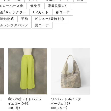
エローベース春
低身長
家庭洗濯OK
画/キャラクター
UVカット
春コーデ
接触冷感
半袖
ビジュー/装飾付き
フルレングスパンツ
夏コーデ
T
麻混冷感ワイドパンツ
ワンハンドルバッグ
イエロー(049)
ベージュ(119)
38(9号)
00(フリー)