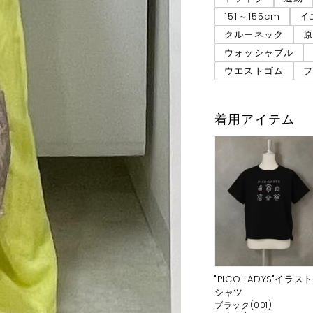
151～155cm
イ
クルーネック
原
ウォッシャブル
ウエストゴム
着用アイテム
"PICO LADYS"イラスト
シャツ
ブラック(001)