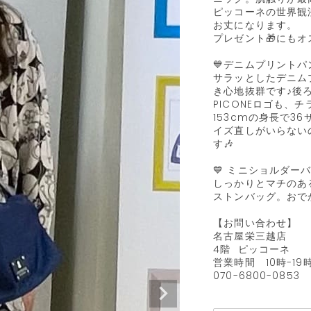
ピッコーネの世界観
お丈になります。

プレゼント🎁にもオス
💙デニムプリントパン
サラッとしたデニム
き心地抜群です♪後
PICONEロゴも、
153cmの身長で
イズ直しがいらない
す🎶

💙 ミニショルダーバッ
しっかりとマチのあ
ストンバッグ。おでか
【お問い合わせ】

名古屋栄三越店

4階  ピッコーネ

営業時間　10時-19時
070-6800-0853