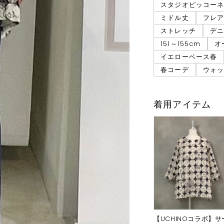
スタジオピッコー
ミドル丈
フレ
ストレッチ
デ
151～155cm
オ
イエローベース春
春コーデ
ウォ
着用アイテム
【UCHINOコラボ】サ