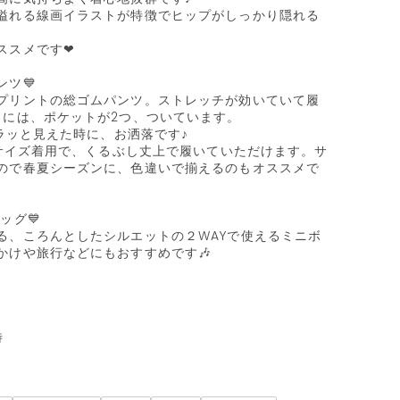
溢れる線画イラストが特徴でヒップがしっかり隠れる
スメです❤︎

ツ💙

プリントの総ゴムパンツ。ストレッチが効いていて履
ろには、ポケットが2つ、ついています。

チラッと見えた時に、お洒落です♪

36サイズ着用で、くるぶし丈上で履いていただけます。サ
ので春夏シーズンに、色違いで揃えるのもオススメで
グ💙

る、ころんとしたシルエットの２WAYで使えるミニボ
けや旅行などにもおすすめです🎶


