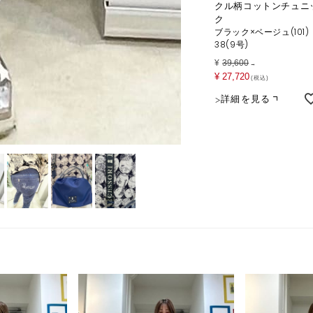
クル柄コットンチュニ
ク
ブラック×ベージュ(101)
38(9号)
¥
39,600
→
¥
27,720
税込
詳細を見る