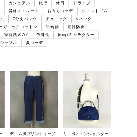
ネ
カジュアル
旅行
休日
ドライブ
ア
骨格ストレート
おうちコーデ
ウエストゴム
ニム
7分丈パンツ
チュニック
Vネック
ーガニックコットン
半端袖
透け防止
家庭洗濯OK
低身長
原画/キャラクター
ッシャブル
夏コーデ
ー
デニム風プリントイージ
ミニボストンショルダー