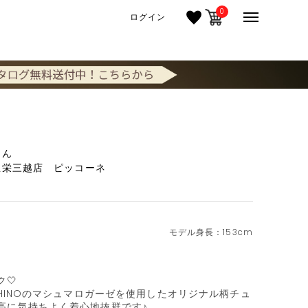
0
ログイン
さん
屋栄三越店 ピッコーネ
153cm
🤍

CHINOのマシュマロガーゼを使用したオリジナル柄チュ
高に気持ちよく着心地抜群です♪
