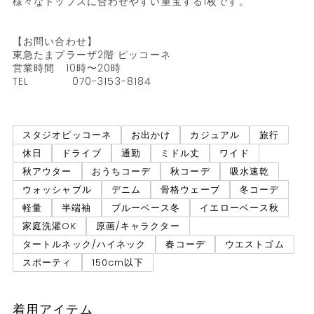
様々なトップスに合わせやすい重宝する1枚です。

【お問い合わせ】

東急たまプラーザ2階 ピッコーネ

営業時間　10時〜20時

TEL            070-3153-8184

スタジオピッコーネ
お出かけ
カジュアル
旅行
休日
ドライブ
通勤
ミドル丈
ワイド
秋アウター
おうちコーデ
秋コーデ
吸水速乾
ウォッシャブル
デニム
骨格ウェーブ
冬コーデ
軽量
半端袖
ブルーベース冬
イエローベース秋
家庭洗濯OK
原画/キャラクター
タートルネック/ハイネック
春コーデ
ウエストゴム
スポーティ
150cm以下
着用アイテム