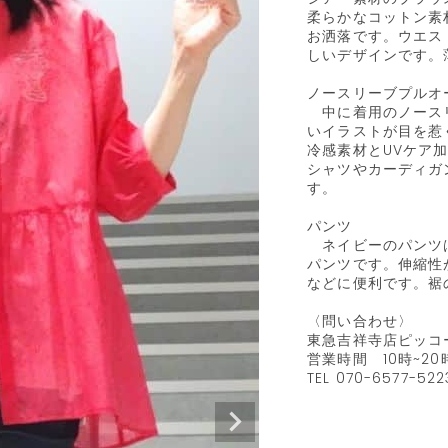
柔らかなコットン素
お洒落です。ウエス
しいデザインです。
ノースリーブプルオー
　中に着用のノース
いイラストが目を惹
冷感素材とUVケア
シャツやカーディガ
す。

パンツ

　ネイビーのパンツ
パンツです。伸縮性
などに便利です。裾
〈問い合わせ〉 

東急吉祥寺店ピッコー
営業時間　10時~20時
TEL 070-6577-5223