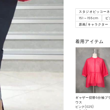
スタジオピッコー
151～155cm
ビ
原画/キャラクター
着用アイテム
ギャザー切替6分袖ブ
ウス
ピンク(025)