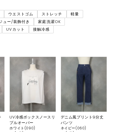
ネ
ウエストゴム
ストレッチ
軽量
ジュー/装飾付き
家庭洗濯OK
UVカット
接触冷感
ラ
UV冷感ボックスノースリ
デニム風プリント9分丈
プルオーバー
パンツ
ホワイト(090)
ネイビー(060)