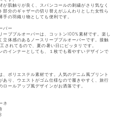
材が肌触りが良く、スパンコールの刺繍がさり気なく
ト部分のギャザーの切り替えがふんわりとした女性ら
薄手の羽織り物としても便利です。

バー

リーブプルオーバーは、コットン100%素材です。楽し
く立体感のあるノースリーブプルオーバーです。接触
加工されてるので、夏の暑い日にピッタリです。

ンのインナーとしても、１枚でも着やすいデザインで
は、ポリエステル素材です。人気のデニム風プリント
があり、ウエストがゴム仕様なので履きやすく、旅行
のロールアップ風デザインがお洒落です。

ネ 

 


