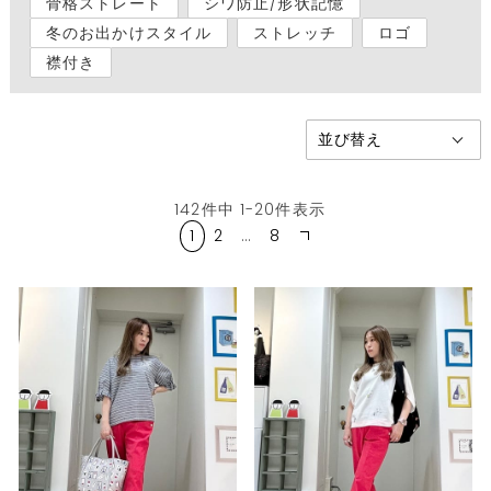
骨格ストレート
シワ防止/形状記憶
冬のお出かけスタイル
ストレッチ
ロゴ
襟付き
142
件中
1
-
20
件表示
1
2
…
8