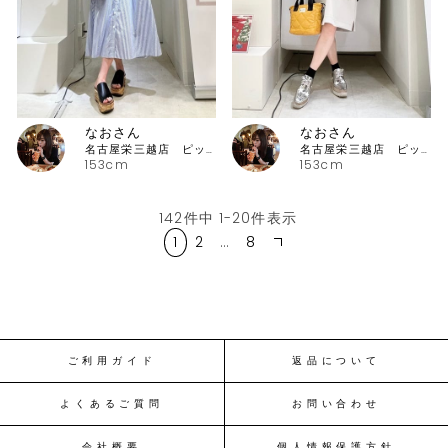
なおさん
なおさん
名古屋栄三越店 ピッコーネ
名古屋栄三越店 ピッコーネ
153cm
153cm
142
件中
1
-
20
件表示
1
2
…
8
ご利用ガイド
返品について
よくあるご質問
お問い合わせ
会社概要
個人情報保護方針