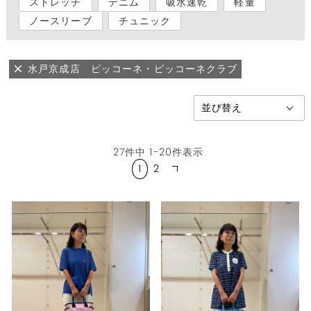
ストレッチ
デニム
吸水速乾
軽量
ノースリーブ
チュニック
水戸京成店 ピッコーネ・ピッコーネクラブ
27
件中
1
-
20
件表示
1
2