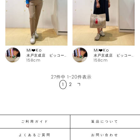
Mi❤️Ko
Mi❤️Ko
水戸京成店 ピッコーネ・ピッコーネクラブ
水戸京成店 ピッコーネ・ピッコーネクラブ
158cm
158cm
27
件中
1
-
20
件表示
1
2
ご利用ガイド
返品について
よくあるご質問
お問い合わせ