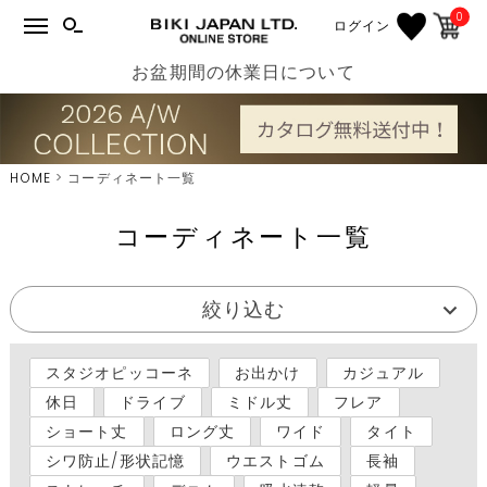
0
ログイン
お盆期間の休業日について
HOME
コーディネート一覧
コーディネート一覧
絞り込む
スタジオピッコーネ
お出かけ
カジュアル
休日
ドライブ
ミドル丈
フレア
ショート丈
ロング丈
ワイド
タイト
シワ防止/形状記憶
ウエストゴム
長袖