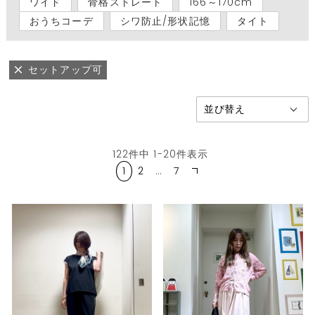
ワイド
骨格ストレート
166～170cm
おうちコーデ
シワ防止/形状記憶
タイト
セットアップ可
122
件中
1
-
20
件表示
1
2
…
7