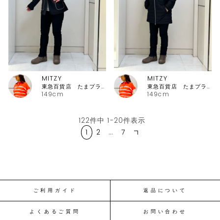
MITZY
MITZY
東急百貨店 たまプラーザ店ピッコーネ
東急百貨店 たまプラーザ店ピッコーネ
149cm
149cm
122
件中
1
-
20
件表示
1
2
…
7
ご利用ガイド
返品について
よくあるご質問
お問い合わせ