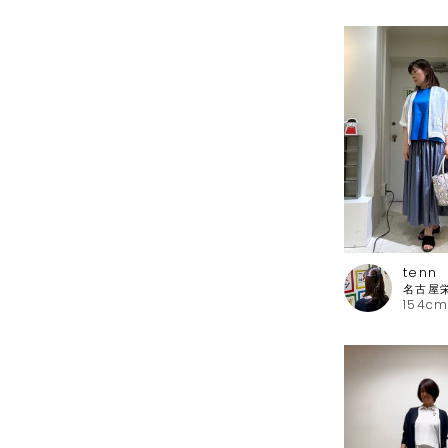
tenn
154cm