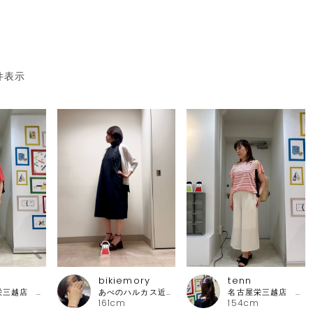
件表示
bikiemory
tenn
名古屋栄三越店 ピッコーネ
あべのハルカス近鉄本店 ピッコーネ
名古屋栄三越店 ピッコーネ
161cm
154cm