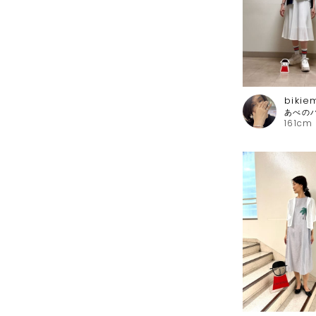
bikie
161cm