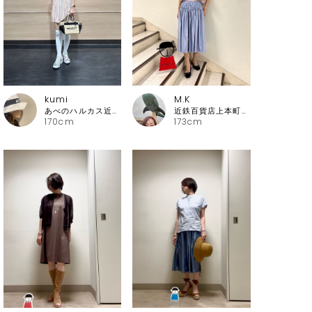
kumi
M.K
あべのハルカス近鉄本店 アルチビオ・ピッコーネクラブ
近鉄百貨店上本町店 ピッコーネ・ピッコーネクラブ
170cm
173cm