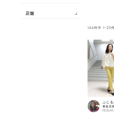
店舗
144
件中
1
-
20
ふじる
153cm