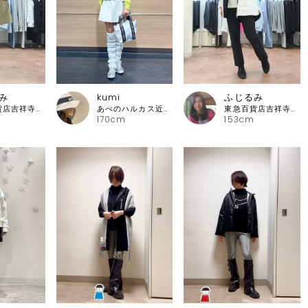
み
kumi
ふじるみ
東急百貨店吉祥寺店 ピッコーネ
あべのハルカス近鉄本店 アルチビオ・ピッコーネクラブ
東急百貨店吉祥寺店 ピッコーネ
170cm
153cm