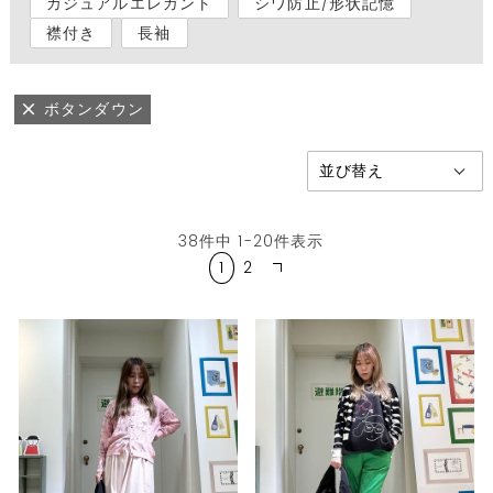
カジュアルエレガント
シワ防止/形状記憶
襟付き
長袖
ボタンダウン
38
件中
1
-
20
件表示
1
2