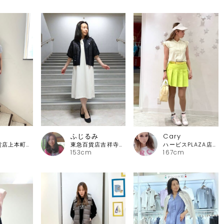
ふじるみ
Cary
近鉄百貨店上本町店 ピッコーネ・ピッコーネクラブ
東急百貨店吉祥寺店 ピッコーネ
ハービスPLAZA店 アルチビオ
153cm
167cm