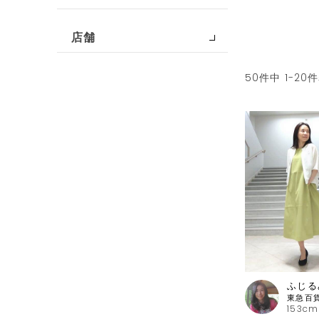
店舗
50
件中
1
-
20
件
ふじる
153cm