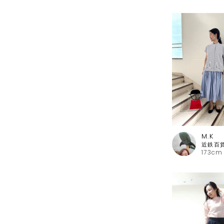
M.K
173cm