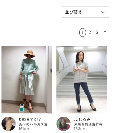
1
2
3
bikiemory
ふじるみ
あべのハルカス近鉄本店 ピッコーネ
東急百貨店吉祥寺店 ピッコーネ
161cm
153cm