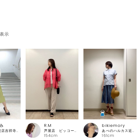
表示
み
R.M
bikiemory
東急百貨店吉祥寺店 ピッコーネ
芦屋店 ピッコーネ・ピッコーネクラブ
あべのハルカス近鉄本店 ピッコーネ
154cm
161cm