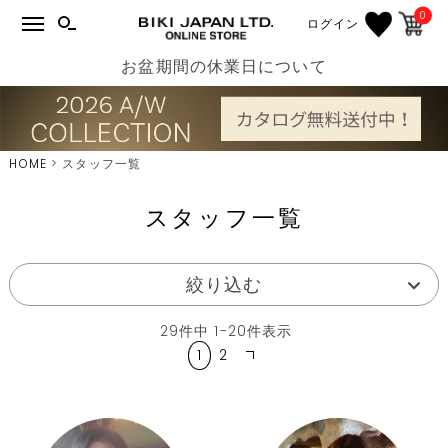
0
ログイン
お盆期間の休業日について
HOME
スタッフ一覧
スタッフ一覧
絞り込む
29
件中
1
-
20
件表示
1
2