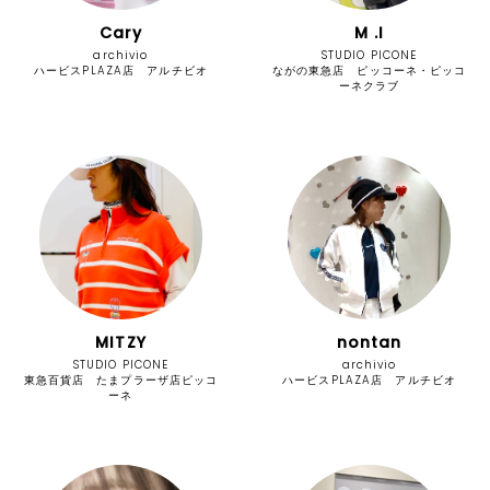
Cary
M .I
archivio
STUDIO PICONE
ハービスPLAZA店 アルチビオ
ながの東急店 ピッコーネ・ピッコ
ーネクラブ
MITZY
nontan
STUDIO PICONE
archivio
東急百貨店 たまプラーザ店ピッコ
ハービスPLAZA店 アルチビオ
ーネ