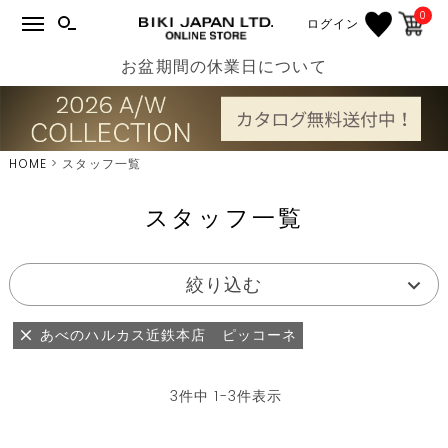
0
ログイン
お盆期間の休業日について
HOME
スタッフ一覧
スタッフ一覧
絞り込む
あべのハルカス近鉄本店 ピッコーネ
3
件中
1
-
3
件表示