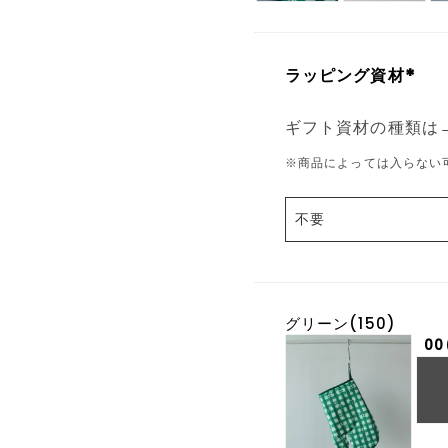
ラッピング資材
(
必
ギフト資材の種類は
須
※商品によっては入らない
)
グリーン(150)
00