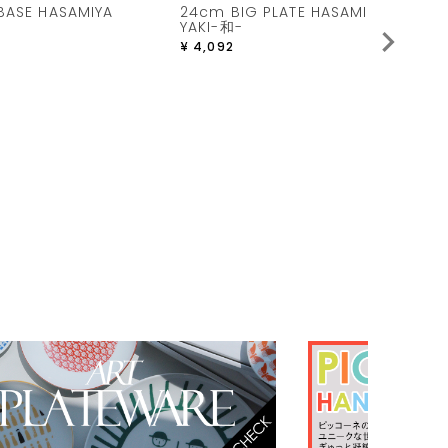
BASE HASAMIYA
24cm BIG PLATE HASAMI
ス
YAKI-和-
¥
¥
4,092