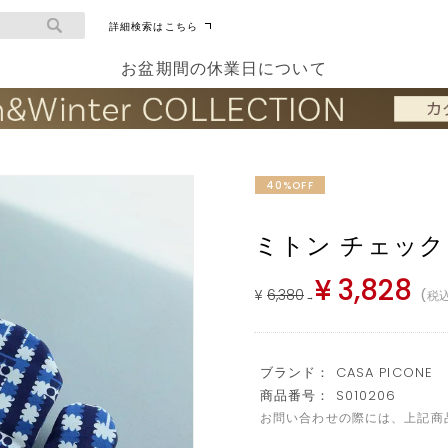
詳細検索はこちら
お盆期間の休業日について
40%OFF
ミトン チェック
¥
3,828
¥
6,380
税
→
ブランド： CASA PICONE
商品番号： S010206
お問い合わせの際には、上記商