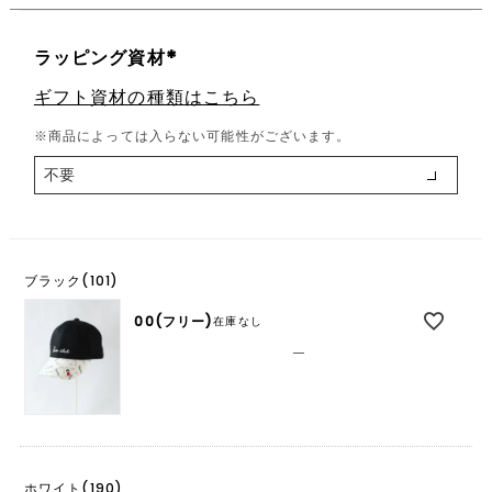
ラッピング資材
(
ギフト資材の種類はこちら
必
須
※商品によっては入らない可能性がございます。
)
ブラック(101)
00(フリー)
在庫なし
—
ホワイト(190)