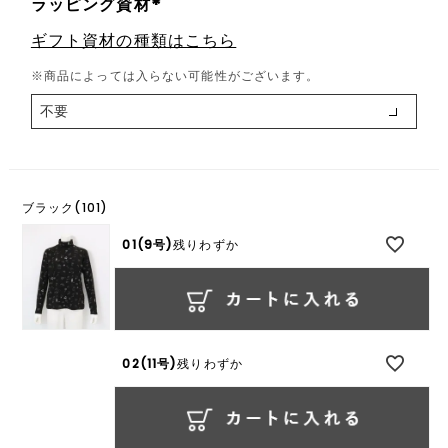
ラッピング資材
(
ギフト資材の種類はこちら
必
須
※商品によっては入らない可能性がございます。
)
ブラック(101)
01(9号)
残りわずか
02(11号)
残りわずか