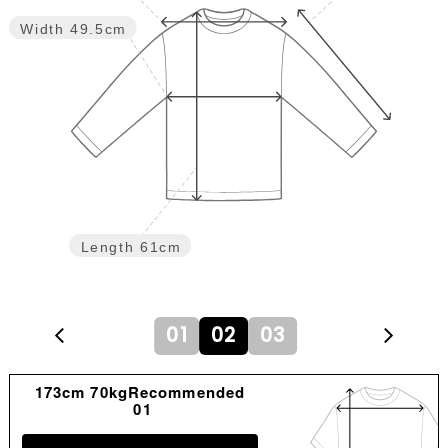
Width
49.5cm
Length
61cm
01
02
03
173cm 70kgRecommended
01