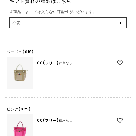
ギフト資材の種類はこちら
必
須
※商品によっては入らない可能性がございます。
)
ベージュ(019)
00(フリー)
在庫なし
—
ピンク(029)
00(フリー)
在庫なし
—