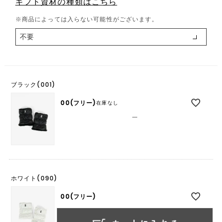
ギフト資材の種類はこちら
必
須
※商品によっては入らない可能性がございます。
)
ブラック(001)
00(フリー)
在庫なし
—
ホワイト(090)
00(フリー)