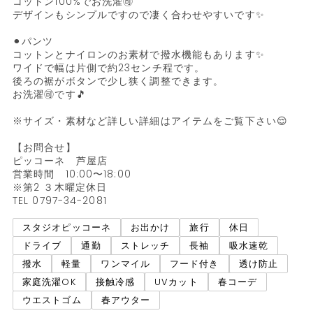
コットン100%でお洗濯🉑

デザインもシンプルですので凄く合わせやすいです✨

⚫︎パンツ

コットンとナイロンのお素材で撥水機能もあります✨

ワイドで幅は片側で約23センチ程です。

後ろの裾がボタンで少し狭く調整できます。

お洗濯🉑です🎵

※サイズ・素材など詳しい詳細はアイテムをご覧下さい😌

【お問合せ】

ピッコーネ　芦屋店

営業時間　10:00〜18:00

※第2 ３木曜定休日

スタジオピッコーネ
お出かけ
旅行
休日
ドライブ
通勤
ストレッチ
長袖
吸水速乾
撥水
軽量
ワンマイル
フード付き
透け防止
家庭洗濯OK
接触冷感
UVカット
春コーデ
ウエストゴム
春アウター