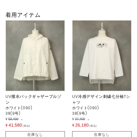
着用アイテム
UV撥水バックギャザーブルゾ
UV冷感デザイン刺繍七分袖Tシ
ン
ャツ
ホワイト(090)
ホワイト(090)
38(9号)
38(9号)
¥
59,400
¥
37,400
→
→
41,580
26,180
¥
¥
税込
税込
在庫なし
在庫なし