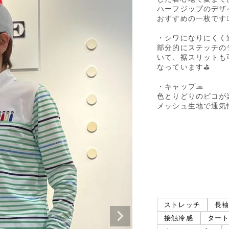
ハーフジップのデザ
おすすめの一枚です🏌️‍♀
・シワになりにくく
部分的にステッチの
いて、裾スリットも
なっています⛳️

・キャップ🧢

色とりどりのピコが楽
メッシュ生地で通気
ストレッチ
長
接触冷感
タート