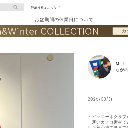
詳細検索はこちら
お盆期間の休業日について
M .I
なが
2025/03/31
・ピッコーネクラブ
・薄いカノコ素材で
した着心地で夏まで