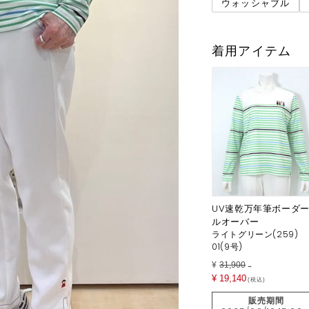
ウォッシャブル
着用アイテム
UV速乾万年筆ボーダ
ルオーバー
ライトグリーン(259)
01(9号)
¥
31,900
→
¥
19,140
税込
販売期間