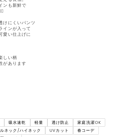
インも新鮮で

️

透けにくいパンツ

ラインが入って

可愛い仕上げに

しい柄

性があります

袖
吸水速乾
軽量
透け防止
家庭洗濯OK
ルネック/ハイネック
UVカット
春コーデ