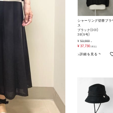
シャーリング切替ブラ
ス
ブラック(001)
38(9号)
¥
53,900
→
¥
37,730
税込
詳細を見る