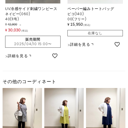
UV冷感サイド刺繍ワンピース
ペーパー編みトートバッグ
ネイビー(060)
ピコ(140)
40(11号)
00(フリー)
15,950
¥
42,900
¥
→
税込
30,030
¥
税込
在庫なし
販売期間
2025/04/10 15:00
〜
詳細を見る
詳細を見る
その他のコーディネート