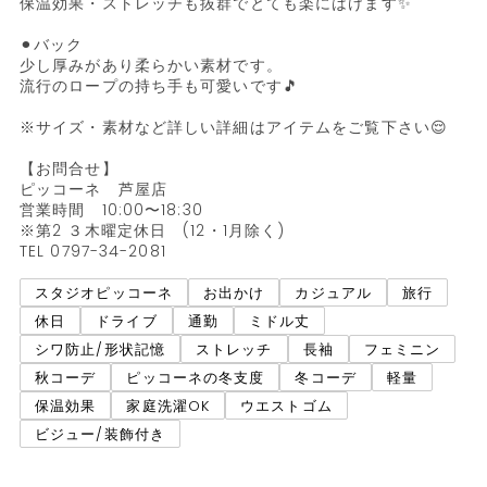
保温効果・ストレッチも抜群でとても楽にはけます✨

⚫︎バック

少し厚みがあり柔らかい素材です。

流行のロープの持ち手も可愛いです🎵

※サイズ・素材など詳しい詳細はアイテムをご覧下さい😌

【お問合せ】

ピッコーネ　芦屋店

営業時間　10:00〜18:30

※第2 ３木曜定休日　(12・1月除く)

TEL 0797-34-2081
スタジオピッコーネ
お出かけ
カジュアル
旅行
休日
ドライブ
通勤
ミドル丈
シワ防止/形状記憶
ストレッチ
長袖
フェミニン
秋コーデ
ピッコーネの冬支度
冬コーデ
軽量
保温効果
家庭洗濯OK
ウエストゴム
ビジュー/装飾付き