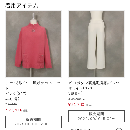
着用アイテム
ウール混パイル風ポケットニッ
ピコボタン裏起毛発熱パンツ
ト
ホワイト(090)
38(9号)
ピンク(027)
40(11号)
¥
36,300
→
21,780
¥
49,500
¥
→
税込
29,700
¥
税込
販売期間
2025/09/10 15:00
〜
販売期間
2025/09/10 15:00
〜