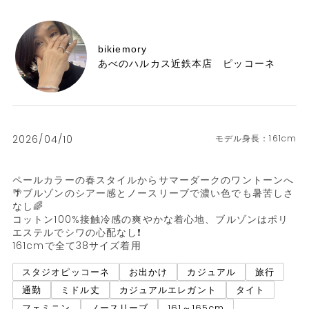
bikiemory
あべのハルカス近鉄本店 ピッコーネ
2026/04/10
161cm
ペールカラーの春スタイルからサマーダークのワントーンへ
🌴ブルゾンのシアー感とノースリーブで濃い色でも暑苦しさ
なし🌈

コットン100%接触冷感の爽やかな着心地、ブルゾンはポリ
エステルでシワの心配なし❗️

161cmで全て38サイズ着用
スタジオピッコーネ
お出かけ
カジュアル
旅行
通勤
ミドル丈
カジュアルエレガント
タイト
フェミニン
ノースリーブ
161～165cm