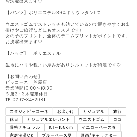
お洗濯出来ます♡

【パンツ】ポリエステル89%ポリウレタン11%

ウエストゴムでストレッチも効いているので履きやすくお出
掛けやご旅行などにもオススメです♪

女の子のプリント、全体のデニムプリントがポイントです。

お洗濯出来ます♡

【バッグ】　ポリエステル

生地にハリや程よい厚みがありシルエットが綺麗です♡

【お問い合わせ】

ピッコーネ　芦屋店

営業時間10:00〜18:30

※第2・3木曜定休日

TEL0797-34-2081
スタジオピッコーネ
お出かけ
カジュアル
旅行
休日
カジュアルエレガント
ウエストゴム
ロゴ
骨格ナチュラル
151～155cm
イエローベース春
家庭洗濯OK
ブルーベース夏
原画/キャラクター