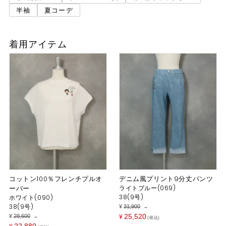
半袖
夏コーデ
着用アイテム
コットン100％フレンチプルオ
デニム風プリント9分丈パンツ
ーバー
ライトブルー(069)
38(9号)
ホワイト(090)
38(9号)
¥
31,900
→
25,520
¥
28,600
¥
→
税込