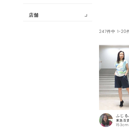
店舗
247
件中
1
-
20
ふじる
153cm