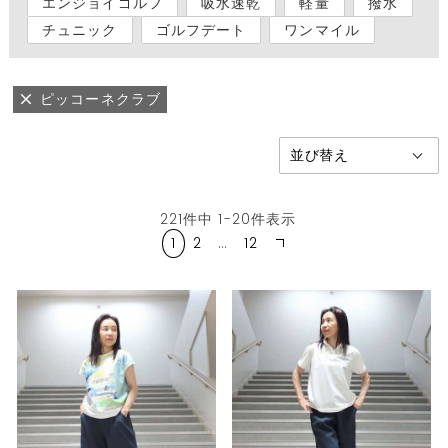
エンジョイゴルフ
吸水速乾
軽量
撥水
チュニック
ゴルフデート
ワンマイル
ピッコーネクラブ
221
件中
1
-
20
件表示
1
2
…
12