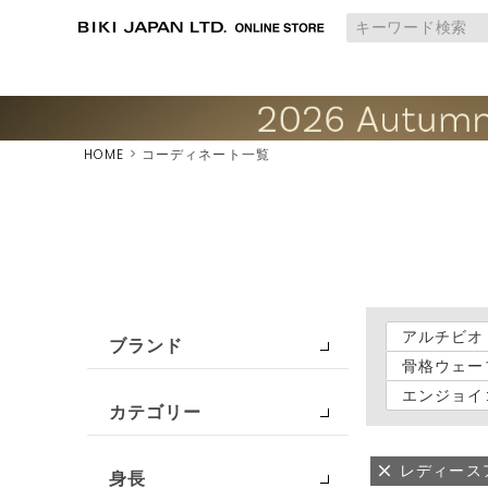
HOME
コーディネート一覧
アルチビオ
ブランド
骨格ウェー
エンジョイ
カテゴリー
レディース
身長