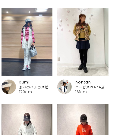
kumi
nontan
あべのハルカス近鉄本店 アルチビオ・ピッコーネクラブ
ハービスPLAZA店 アルチビオ
170cm
161cm