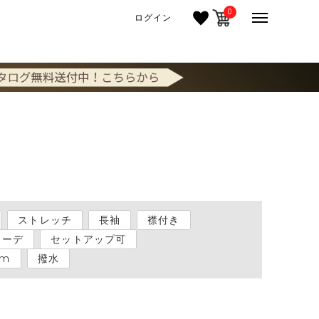
0
ログイン
ストレッチ
長袖
襟付き
コーデ
セットアップ可
cm
撥水