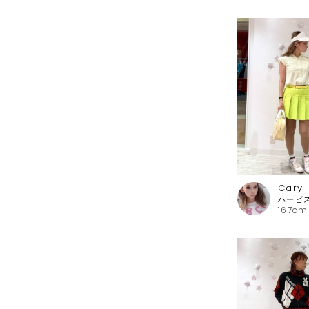
Cary
167cm