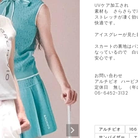
UVケア加工され　

素材も　さらさらで冷
ストレッチが凄く効
快適です。

アイスグレーが見た
スカートの裏地はパ
なっているので　白
安心です。

お問い合わせ　

アルチビオ  ハービスP
定休日　無し　（年に
06-6452-3132

アルチビオ
16
サンバイザー