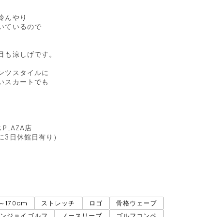
んやり

いているので

目も涼しげです。

ンツスタイルに

いスカートでも

LAZA店

3日休館日有り）

6～170cm
ストレッチ
ロゴ
骨格ウェーブ
エンジョイゴルフ
ノースリーブ
ゴルフコンペ