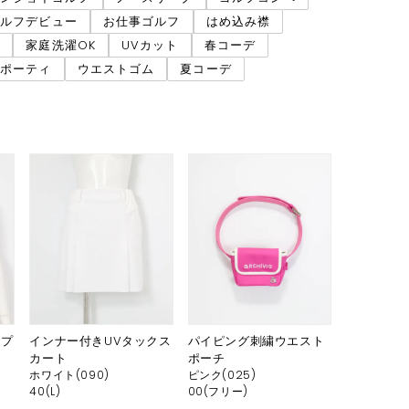
ゴルフデビュー
お仕事ゴルフ
はめ込み襟
ム
家庭洗濯OK
UVカット
春コーデ
スポーティ
ウエストゴム
夏コーデ
リプ
インナー付きUVタックス
パイピング刺繍ウエスト
カート
ポーチ
ホワイト(090)
ピンク(025)
40(L)
00(フリー)