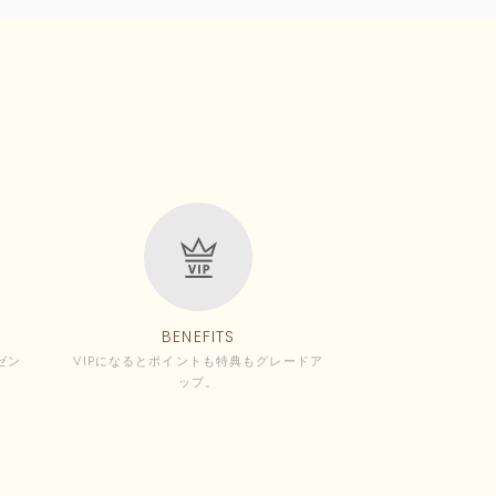
BENEFITS
ゼン
VIPになるとポイントも特典もグレードア
ップ。