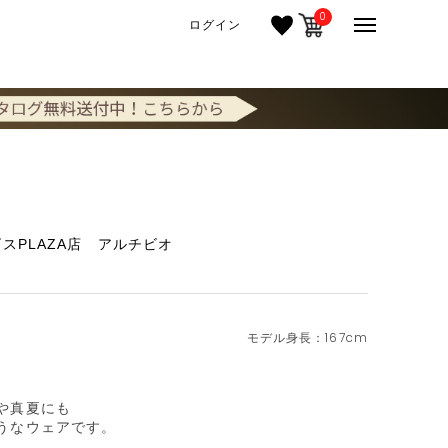
0
ログイン
スPLAZA店 アルチビオ
167cm
や真夏にも

うなウェアです。
