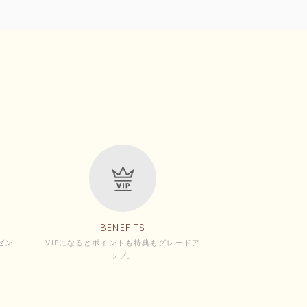
BENEFITS
ゼン
VIPになるとポイントも特典もグレードア
ップ。