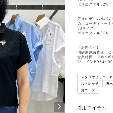
ポリエステル82%   
定番のデニム風パン
の、コーディネートを
38サイズ

ポリエステル89%   
【お問合せ】

池袋東武百貨店　ピッ
営業時間　10時〜19時
TEL   03-5954-109
スタジオピッコー
ストレッチ
吸
夏コーデ
着用アイテム