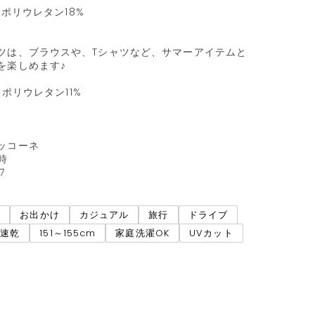
 ポリウレタン18%

ツは、ブラウスや、Tシャツなど、サマーアイテムと
楽しめます♪

 ポリウレタン11%

コーネ



7
ネ
お出かけ
カジュアル
旅行
ドライブ
水速乾
151～155cm
家庭洗濯OK
UVカット