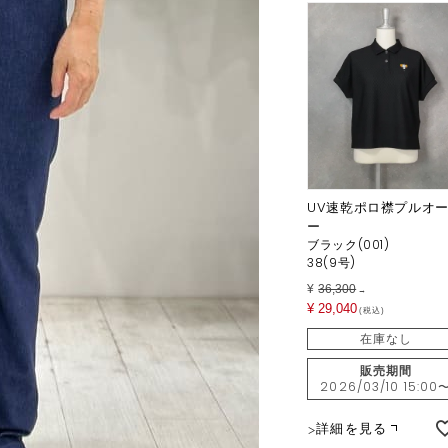
UV速乾ポロ襟プルオ
ー
ブラック(001)
38(9号)
¥
36,300
→
¥
29,040
税込
在庫なし
販売期間
2026/03/10 15:00
詳細を見る