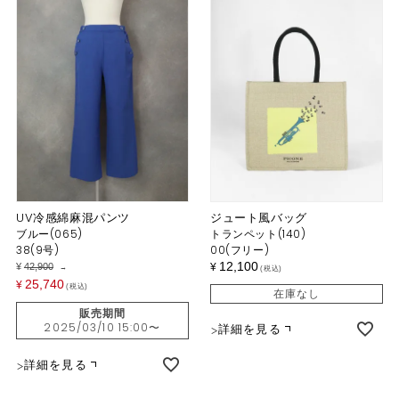
UV冷感綿麻混パンツ
ジュート風バッグ
ブルー(065)
トランペット(140)
38(9号)
00(フリー)
12,100
¥
42,900
¥
→
税込
25,740
¥
税込
在庫なし
販売期間
2025/03/10 15:00
〜
詳細を見る
詳細を見る