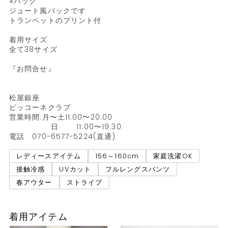
⭐︎バック

ジュート風バックです

トランペットのプリント付

着用サイズ

全て38サイズ

『お問合せ』

松屋銀座

ピッコーネクラブ

営業時間:月〜土11:00〜20:00

                日　　 11:00〜19:30

電話　070-6577-5224(直通)
レディースアイテム
156～160cm
家庭洗濯OK
接触冷感
UVカット
フルレングスパンツ
春アウター
ストライプ
着用アイテム