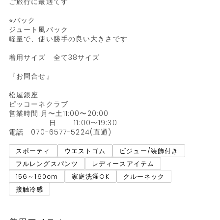
ご旅行に最適てす

⭐︎バック

ジュート風バック

軽量で、使い勝手の良い大きさです

着用サイズ　全て38サイズ

『お問合せ』

松屋銀座

ピッコーネクラブ

営業時間:月〜土11:00〜20:00

                日　　 11:00〜19:30

電話　070-6577-5224(直通)
スポーティ
ウエストゴム
ビジュー/装飾付き
フルレングスパンツ
レディースアイテム
156～160cm
家庭洗濯OK
クルーネック
接触冷感