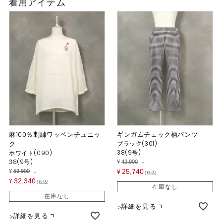
着用アイテム
麻100％刺繍ワッペンチュニッ
ギンガムチェック柄パンツ
ク
ブラック(301)
38(9号)
ホワイト(090)
38(9号)
¥
42,900
→
25,740
¥
53,900
¥
→
税込
32,340
¥
税込
在庫なし
在庫なし
詳細を見る
詳細を見る