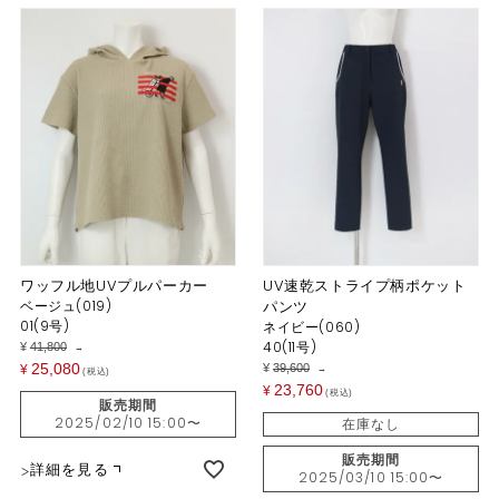
ワッフル地UVプルパーカー
UV速乾ストライプ柄ポケット
ベージュ(019)
パンツ
01(9号)
ネイビー(060)
40(11号)
¥
41,800
→
25,080
¥
39,600
¥
→
税込
23,760
¥
税込
販売期間
2025/02/10 15:00
〜
在庫なし
販売期間
詳細を見る
2025/03/10 15:00
〜