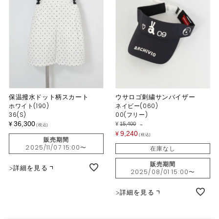
保温撥水ドット柄スカート
ウサロゴ刺繍サンバイザー
ホワイト(190)
ネイビー(060)
36(S)
00(フリー)
36,300
¥
¥
15,400
→
税込
9,240
¥
税込
販売期間
2025/11/07 15:00
〜
在庫なし
販売期間
詳細を見る
2025/08/01 15:00
〜
詳細を見る